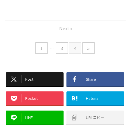
Next »
1
…
3
4
5
Post
Share
Pocket
Hatena
LINE
URLコピー