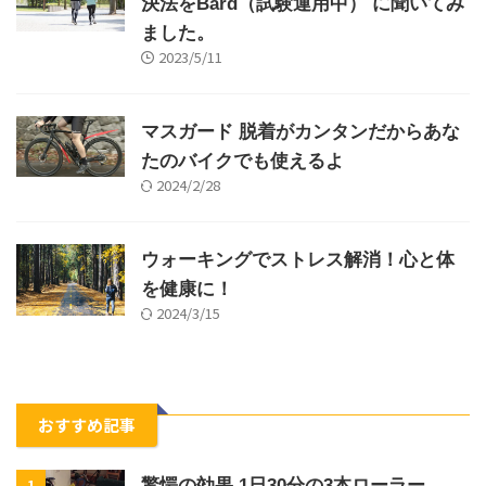
コロナの後遺症!? 全く走れません。解
決法をBard（試験運用中） に聞いてみ
ました。
2023/5/11
マスガード 脱着がカンタンだからあな
たのバイクでも使えるよ
2024/2/28
ウォーキングでストレス解消！心と体
を健康に！
2024/3/15
おすすめ記事