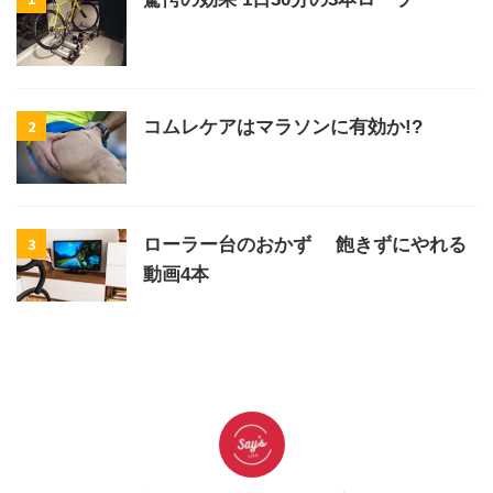
1
驚愕の効果 1日30分の3本ローラー
2
コムレケアはマラソンに有効か!?
3
ローラー台のおかず 飽きずにやれる
動画4本