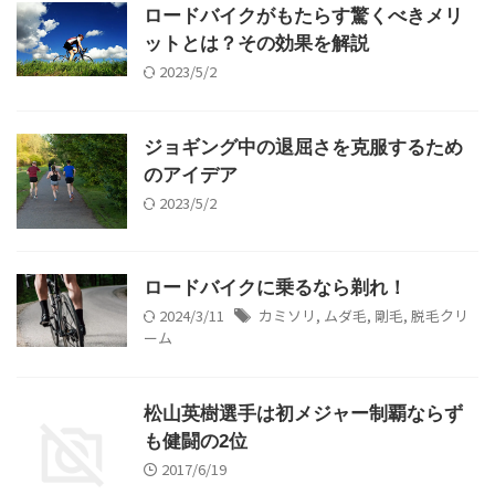
ロードバイクがもたらす驚くべきメリ
ットとは？その効果を解説
2023/5/2
ジョギング中の退屈さを克服するため
のアイデア
2023/5/2
ロードバイクに乗るなら剃れ！
2024/3/11
カミソリ
,
ムダ毛
,
剛毛
,
脱毛クリ
ーム
松山英樹選手は初メジャー制覇ならず
も健闘の2位
2017/6/19