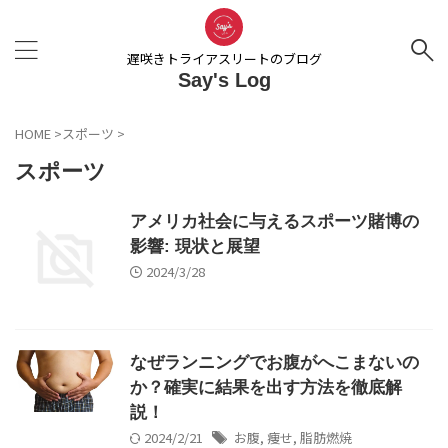
遅咲きトライアスリートのブログ
Say's Log
HOME
>
スポーツ
>
スポーツ
アメリカ社会に与えるスポーツ賭博の
影響: 現状と展望
2024/3/28
なぜランニングでお腹がへこまないの
か？確実に結果を出す方法を徹底解
説！
2024/2/21
お腹
,
痩せ
,
脂肪燃焼